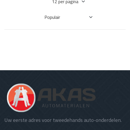
Uw eerste adres voor tweedehands auto-onderdelen.