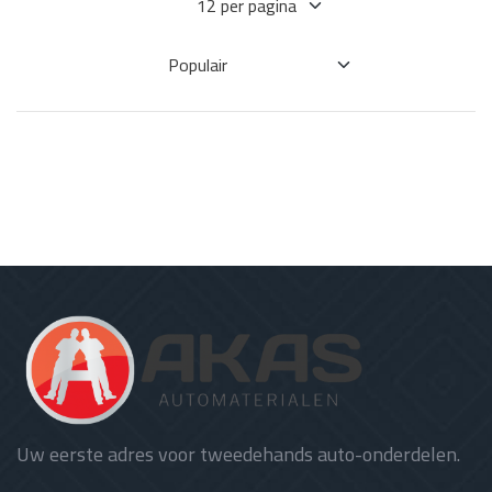
Uw eerste adres voor tweedehands auto-onderdelen.