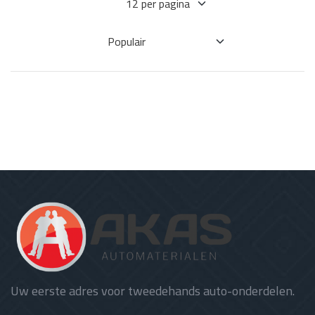
Uw eerste adres voor tweedehands auto-onderdelen.