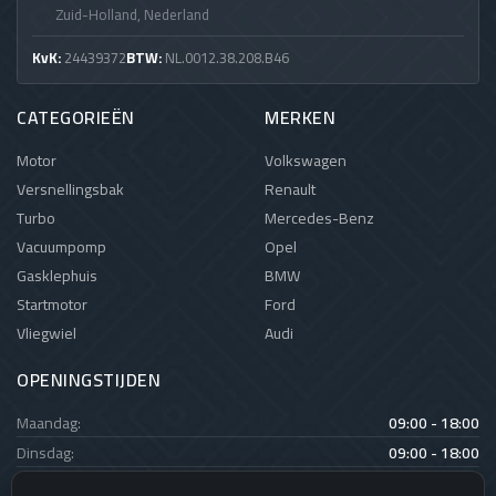
Zuid-Holland, Nederland
KvK:
24439372
BTW:
NL.0012.38.208.B46
CATEGORIEËN
MERKEN
Motor
Volkswagen
Versnellingsbak
Renault
Turbo
Mercedes-Benz
Vacuumpomp
Opel
Gasklephuis
BMW
Startmotor
Ford
Vliegwiel
Audi
OPENINGSTIJDEN
Maandag:
09:00 - 18:00
Dinsdag:
09:00 - 18:00
Woensdag:
09:00 - 18:00