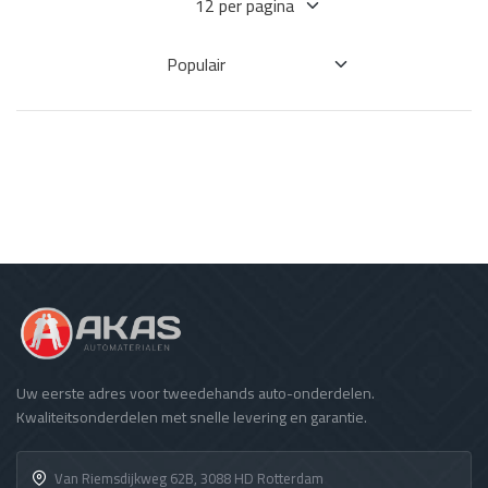
Uw eerste adres voor tweedehands auto-onderdelen.
Kwaliteitsonderdelen met snelle levering en garantie.
Van Riemsdijkweg 62B, 3088 HD Rotterdam