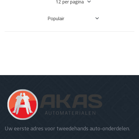
Uw eerste adres voor tweedehands auto-onderdelen.