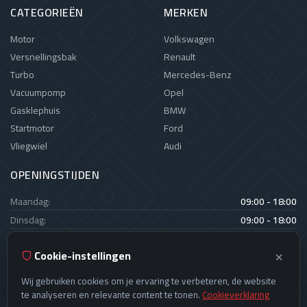
CATEGORIEËN
MERKEN
Motor
Volkswagen
Versnellingsbak
Renault
Turbo
Mercedes-Benz
Vacuumpomp
Opel
Gasklephuis
BMW
Startmotor
Ford
Vliegwiel
Audi
OPENINGSTIJDEN
Maandag:
09:00 - 18:00
Dinsdag:
09:00 - 18:00
Woensdag:
09:00 - 18:00
×
Cookie-instellingen
Donderdag:
09:00 - 18:00
Vrijdag:
09:00 - 18:00
Wij gebruiken cookies om je ervaring te verbeteren, de website
Zaterdag:
12:00 - 18:00
te analyseren en relevante content te tonen.
Cookieverklaring