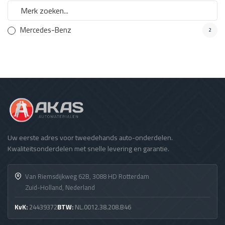
Mercedes-Benz
2
Uw eerste adres voor tweedehands auto-onderdelen.
Kwaliteitsonderdelen met snelle levering en garantie.
Van Riemsdijkweg 62B, 3088 HD Rotterdam
Zuid-Holland, Nederland
KvK:
24439372
BTW:
NL.0012.38.208.B46