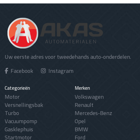
Uw eerste adres voor tweedehands auto-onderdelen.
Facebook
Instagram
Categorieën
Merken
Motor
Volkswagen
Versnellingsbak
Renault
Turbo
Mercedes-Benz
Vacuumpomp
Opel
Gasklephuis
BMW
Startmotor
Ford