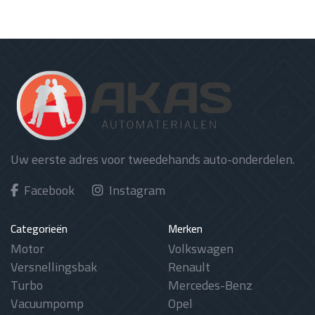
Uw eerste adres voor tweedehands auto-onderdelen.
Facebook
Instagram
Categorieën
Merken
Motor
Volkswagen
Versnellingsbak
Renault
Turbo
Mercedes-Benz
Vacuumpomp
Opel