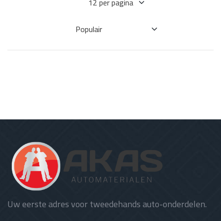
Uw eerste adres voor tweedehands auto-onderdelen.