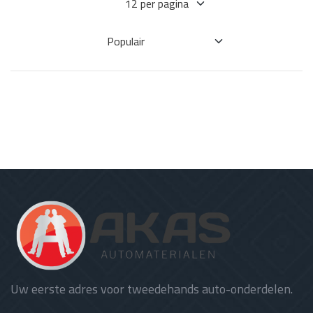
Uw eerste adres voor tweedehands auto-onderdelen.