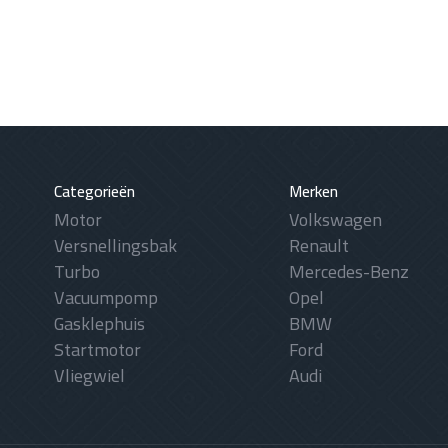
Categorieën
Merken
Motor
Volkswagen
Versnellingsbak
Renault
Turbo
Mercedes-Benz
Vacuumpomp
Opel
Gasklephuis
BMW
Startmotor
Ford
Vliegwiel
Audi