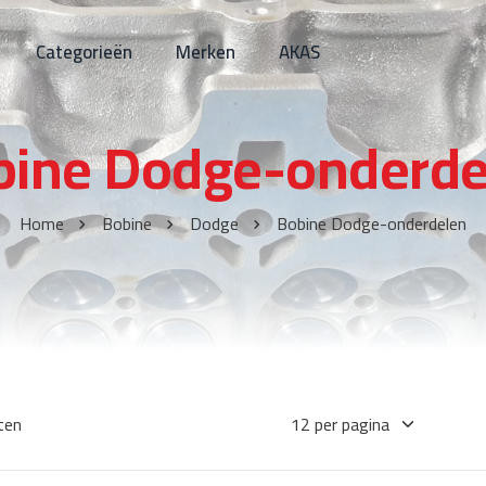
Categorieën
Merken
AKAS
bine Dodge-onderde
Home
Bobine
Dodge
Bobine Dodge-onderdelen
ten