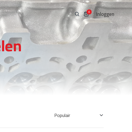
Inloggen
0
len