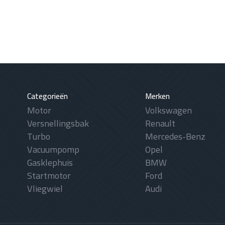
Categorieën
Merken
Motor
Volkswagen
Versnellingsbak
Renault
Turbo
Mercedes-Benz
Vacuumpomp
Opel
Gasklephuis
BMW
Startmotor
Ford
Vliegwiel
Audi