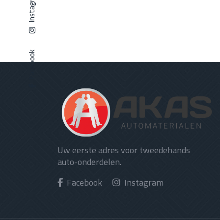
Instagram
Facebook
Uw eerste adres voor tweedehands
auto-onderdelen.
Facebook
Instagram