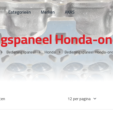
Categorieën
Merken
AKAS
ngspaneel Honda-on
Bedieningspaneel
Honda
Bedieningspaneel Honda-ond
ten