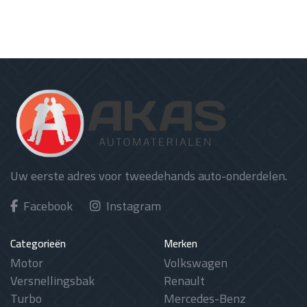
Uw eerste adres voor tweedehands auto-onderdelen.
Facebook
Instagram
Categorieën
Merken
Motor
Volkswagen
Versnellingsbak
Renault
Turbo
Mercedes-Benz