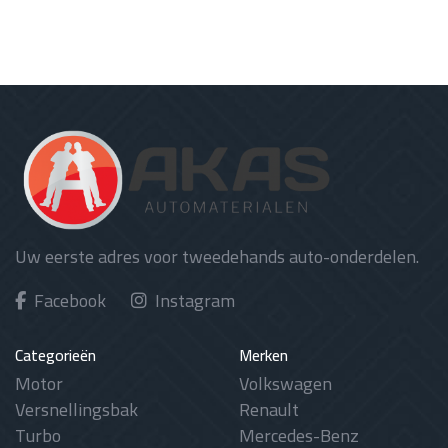
Uw eerste adres voor tweedehands auto-onderdelen.
Facebook
Instagram
Categorieën
Merken
Motor
Volkswagen
Versnellingsbak
Renault
Turbo
Mercedes-Benz