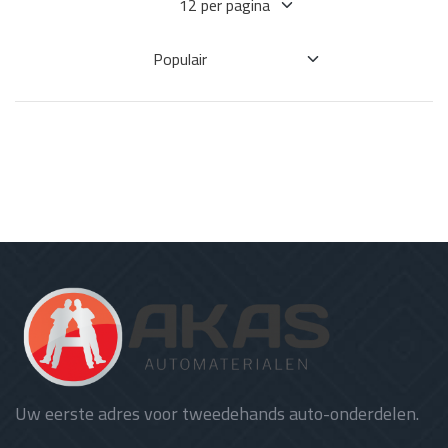
Uw eerste adres voor tweedehands auto-onderdelen.