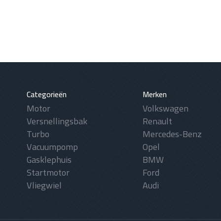
Categorieën
Merken
Motor
Volkswagen
Versnellingsbak
Renault
Turbo
Mercedes-Benz
Vacuumpomp
Opel
Gasklephuis
BMW
Startmotor
Ford
Vliegwiel
Audi