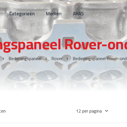
Categorieën
Merken
AKAS
ngspaneel Rover-on
Bedieningspaneel
Rover
Bedieningspaneel Rover-ond
ten