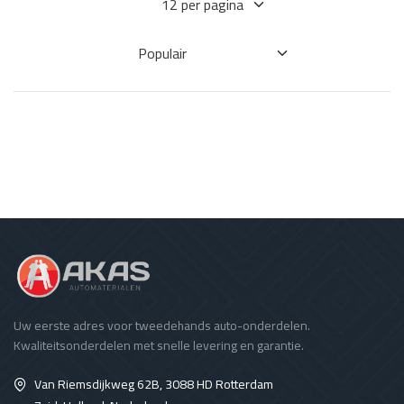
Uw eerste adres voor tweedehands auto-onderdelen.
Kwaliteitsonderdelen met snelle levering en garantie.
Van Riemsdijkweg 62B, 3088 HD Rotterdam