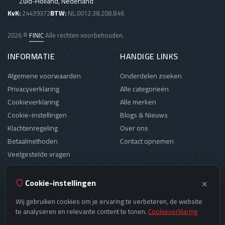
Zuid-Holland, Nederland
KvK:
24439372
BTW:
NL.0012.38.208.B46
2026 ©
FINIC
Alle rechten voorbehouden.
INFORMATIE
HANDIGE LINKS
Algemene voorwaarden
Onderdelen zoeken
Privacyverklaring
Alle categorieën
Cookieverklaring
Alle merken
Cookie-instellingen
Blogs & Nieuws
Klachtenregeling
Over ons
Betaalmethoden
Contact opnemen
Veelgestelde vragen
OPENINGSTIJDEN
×
Cookie-instellingen
Maandag:
09:00 - 18:00
Wij gebruiken cookies om je ervaring te verbeteren, de website
Dinsdag:
09:00 - 18:00
te analyseren en relevante content te tonen.
Cookieverklaring
Woensdag:
09:00 - 18:00