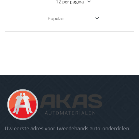
Uw eerste adres voor tweedehands auto-onderdelen.