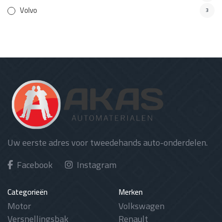
Volvo
3
Uw eerste adres voor tweedehands auto-onderdelen.
Facebook
Instagram
Categorieën
Merken
Motor
Volkswagen
Versnellingsbak
Renault