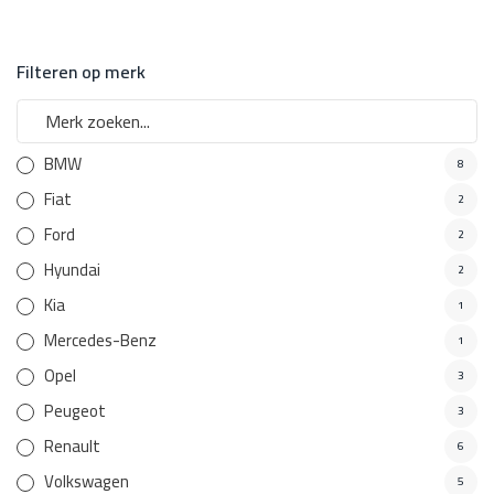
Filteren op merk
BMW
8
Fiat
2
Ford
2
Hyundai
2
Kia
1
Mercedes-Benz
1
Opel
3
Peugeot
3
Renault
6
Volkswagen
5