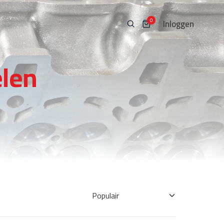
Inloggen
0
len