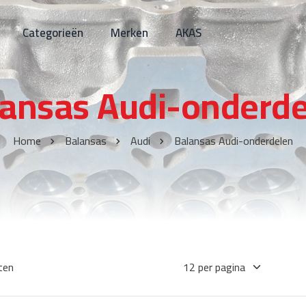
Categorieën
Merken
AKAS
lansas Audi-onderde
Home
Balansas
Audi
Balansas Audi-onderdelen
ten