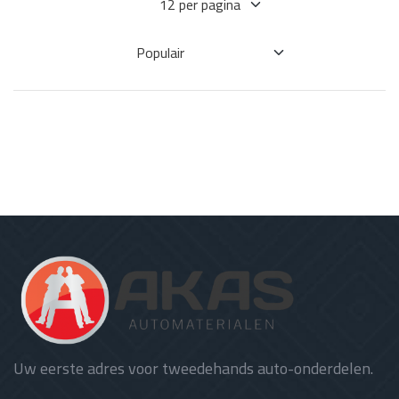
Uw eerste adres voor tweedehands auto-onderdelen.