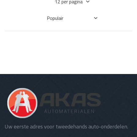
Uw eerste adres voor tweedehands auto-onderdelen.