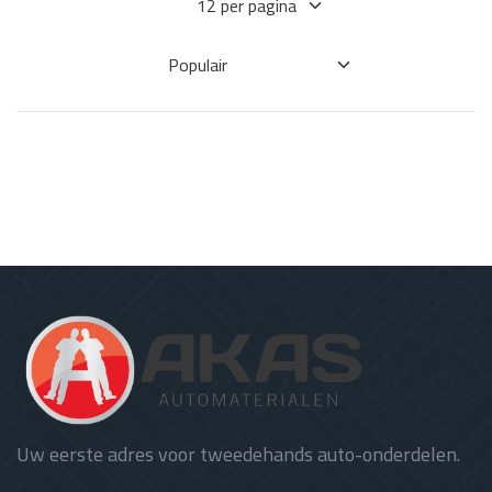
Uw eerste adres voor tweedehands auto-onderdelen.