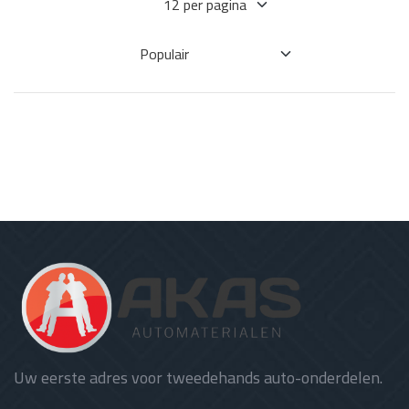
Uw eerste adres voor tweedehands auto-onderdelen.