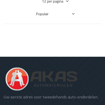
Uw eerste adres voor tweedehands auto-onderdelen.