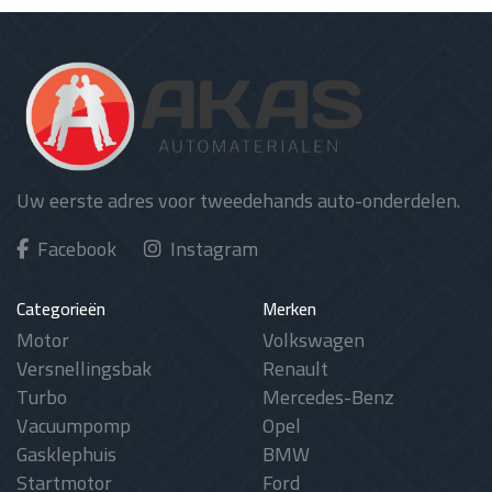
Uw eerste adres voor tweedehands auto-onderdelen.
Facebook
Instagram
Categorieën
Merken
Motor
Volkswagen
Versnellingsbak
Renault
Turbo
Mercedes-Benz
Vacuumpomp
Opel
Gasklephuis
BMW
Startmotor
Ford