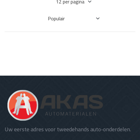
Uw eerste adres voor tweedehands auto-onderdelen.