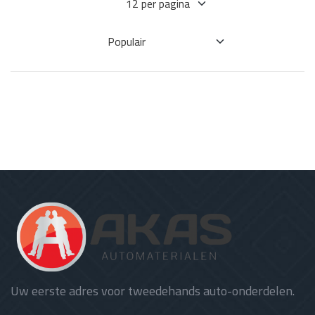
Uw eerste adres voor tweedehands auto-onderdelen.