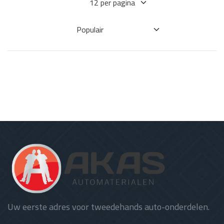
Uw eerste adres voor tweedehands auto-onderdelen.