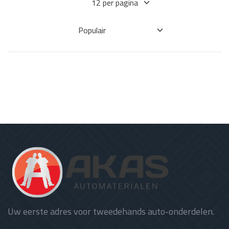
Uw eerste adres voor tweedehands auto-onderdelen.