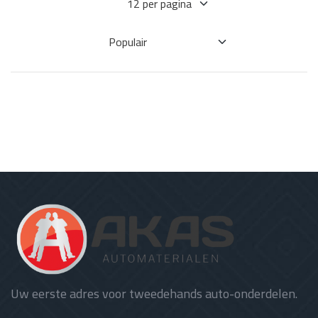
Uw eerste adres voor tweedehands auto-onderdelen.