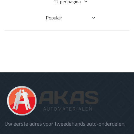
Uw eerste adres voor tweedehands auto-onderdelen.