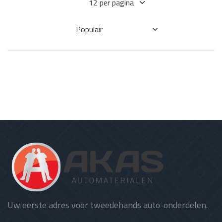
Uw eerste adres voor tweedehands auto-onderdelen.