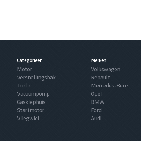
Categorieën
Merken
Motor
Volkswagen
Versnellingsbak
Renault
Turbo
Mercedes-Benz
Vacuumpomp
Opel
Gasklephuis
BMW
Startmotor
Ford
Vliegwiel
Audi