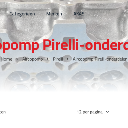
Categorieën
Merken
AKAS
opomp Pirelli-onder
Home
Aircopomp
Pirelli
Aircopomp Pirelli-onderdelen
ten