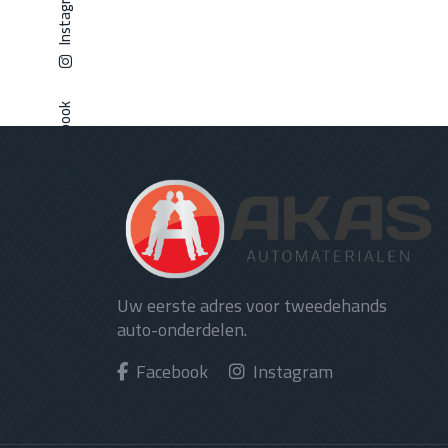
Instagram
Facebook
Uw eerste adres voor tweedehands
auto-onderdelen.
Facebook
Instagram