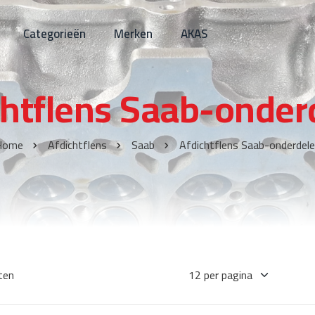
Categorieën
Merken
AKAS
chtflens Saab-onder
Home
Afdichtflens
Saab
Afdichtflens Saab-onderdel
ten