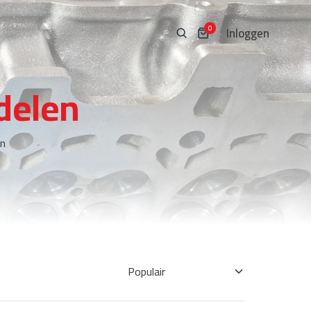
Inloggen
0
delen
en