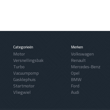
Categorieën
Merken
Motor
Volkswagen
Versnellingsbak
Renault
Turbo
Mercedes-Benz
Vacuumpomp
Opel
Gasklephuis
BMW
Startmotor
Ford
Vliegwiel
Audi