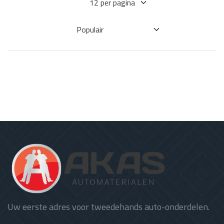
Uw eerste adres voor tweedehands auto-onderdelen.