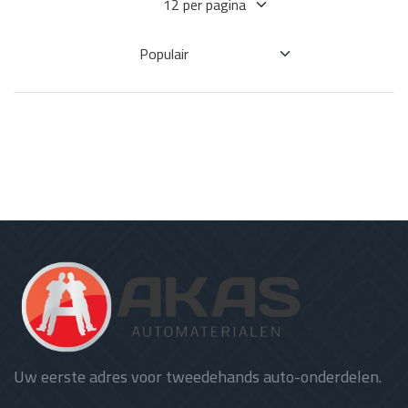
Uw eerste adres voor tweedehands auto-onderdelen.