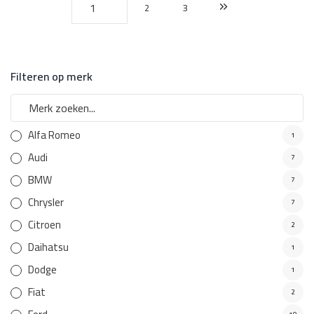
2
3
Filteren op merk
Alfa Romeo
1
Audi
7
BMW
7
Chrysler
7
Citroen
2
Daihatsu
1
Dodge
1
Fiat
2