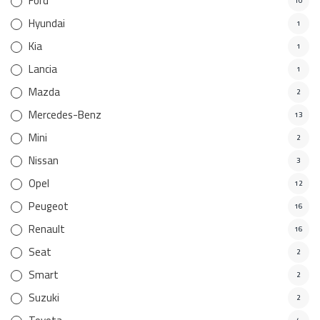
Ford
10
Hyundai
1
Kia
1
Lancia
1
Mazda
2
Mercedes-Benz
13
Mini
2
Nissan
3
Opel
12
Peugeot
16
Renault
16
Seat
2
Smart
2
Suzuki
2