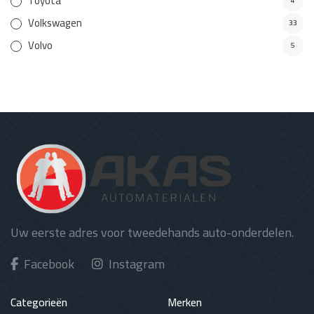
Toyota
4
Volkswagen
33
Volvo
5
Uw eerste adres voor tweedehands auto-onderdelen.
Facebook
Instagram
Categorieën
Merken