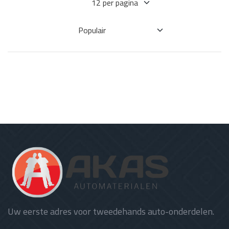
Uw eerste adres voor tweedehands auto-onderdelen.