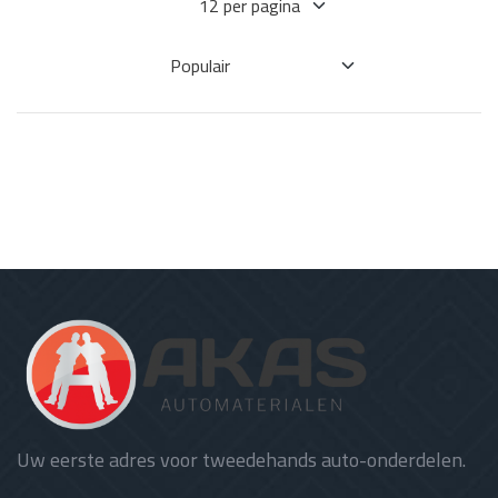
Uw eerste adres voor tweedehands auto-onderdelen.