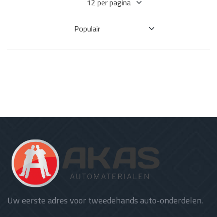
Uw eerste adres voor tweedehands auto-onderdelen.