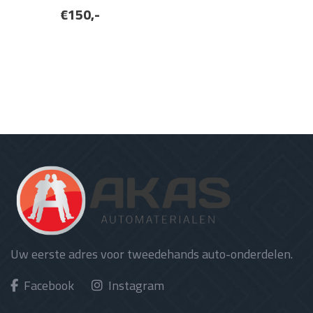
€150,-
Uw eerste adres voor tweedehands auto-onderdelen.
Facebook
Instagram