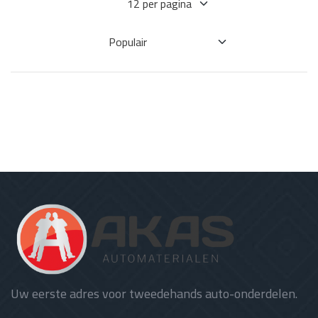
Uw eerste adres voor tweedehands auto-onderdelen.