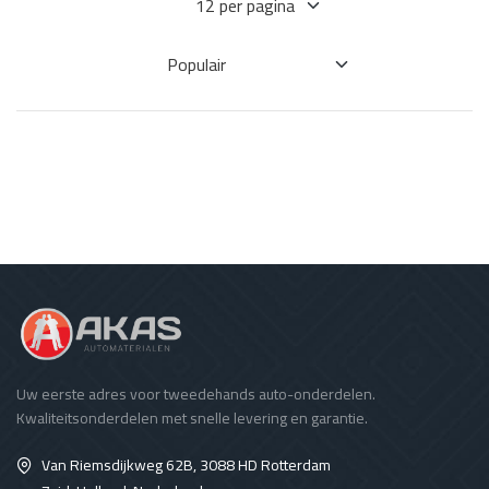
Uw eerste adres voor tweedehands auto-onderdelen.
Kwaliteitsonderdelen met snelle levering en garantie.
Van Riemsdijkweg 62B, 3088 HD Rotterdam