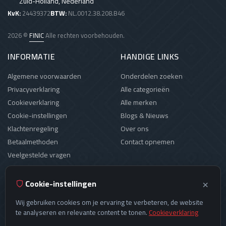
Zuid-Holland, Nederland
KvK:
24439372
BTW:
NL.0012.38.208.B46
2026 ©
FINIC
Alle rechten voorbehouden.
INFORMATIE
HANDIGE LINKS
Algemene voorwaarden
Onderdelen zoeken
Privacyverklaring
Alle categorieën
Cookieverklaring
Alle merken
Cookie-instellingen
Blogs & Nieuws
Klachtenregeling
Over ons
Betaalmethoden
Contact opnemen
Veelgestelde vragen
OPENINGSTIJDEN
×
Cookie-instellingen
Maandag:
09:00 - 18:00
Wij gebruiken cookies om je ervaring te verbeteren, de website
Dinsdag:
09:00 - 18:00
te analyseren en relevante content te tonen.
Cookieverklaring
Woensdag:
09:00 - 18:00