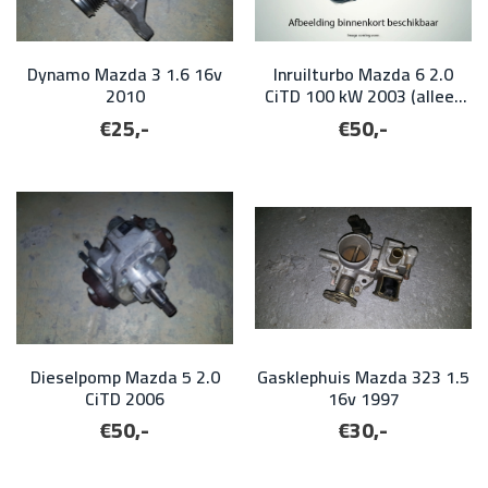
Dynamo Mazda 3 1.6 16v
Inruilturbo Mazda 6 2.0
2010
CiTD 100 kW 2003 (alleen
voor onderdelen!)
€25,-
€50,-
Dieselpomp Mazda 5 2.0
Gasklephuis Mazda 323 1.5
CiTD 2006
16v 1997
€50,-
€30,-