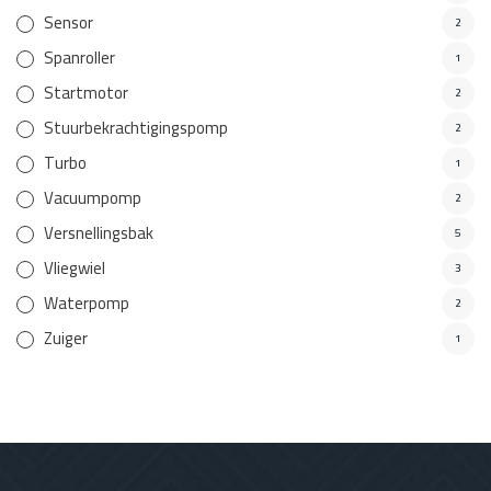
Sensor
2
Spanroller
1
Startmotor
2
Stuurbekrachtigingspomp
2
Turbo
1
Vacuumpomp
2
Versnellingsbak
5
Vliegwiel
3
Waterpomp
2
Zuiger
1