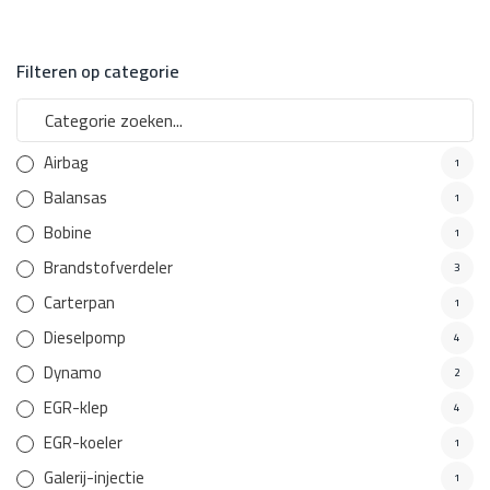
Filteren op categorie
Airbag
1
Balansas
1
Bobine
1
Brandstofverdeler
3
Carterpan
1
Dieselpomp
4
Dynamo
2
EGR-klep
4
EGR-koeler
1
Galerij-injectie
1