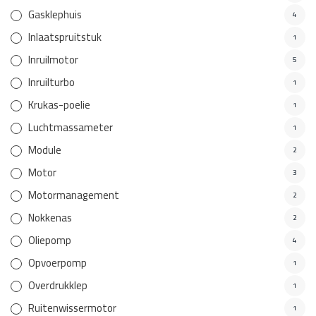
Gasklephuis
4
Inlaatspruitstuk
1
Inruilmotor
5
Inruilturbo
1
Krukas-poelie
1
Luchtmassameter
1
Module
2
Motor
3
Motormanagement
2
Nokkenas
2
Oliepomp
4
Opvoerpomp
1
Overdrukklep
1
Ruitenwissermotor
1