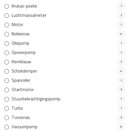
Krukas-poelie
1
Luchtmassameter
2
Motor
1
Nokkenas
4
Oliepomp
1
Opvoerpomp
1
Remklauw
2
Schokdemper
4
Spanroller
1
Startmotor
3
Stuurbekrachtigingspomp
1
Turbo
1
Tussenas
3
Vacuumpomp
6