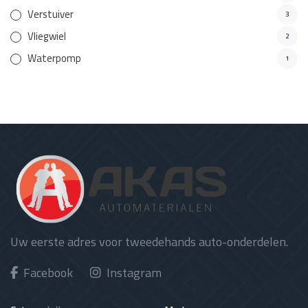
Verstuiver
3
Vliegwiel
2
Waterpomp
1
Uw eerste adres voor tweedehands auto-onderdelen.
Facebook
Instagram