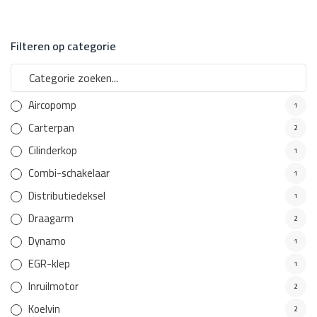
Filteren op categorie
Aircopomp
1
Carterpan
2
Cilinderkop
1
Combi-schakelaar
1
Distributiedeksel
1
Draagarm
2
Dynamo
1
EGR-klep
1
Inruilmotor
2
Koelvin
2