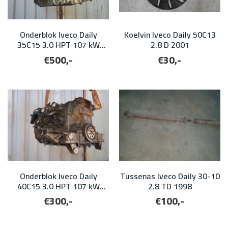
Onderblok Iveco Daily
Koelvin Iveco Daily 50C13
35C15 3.0 HPT 107 kW
2.8 D 2001
2009 (alleen voor
€500,-
€30,-
onderdelen!)
Onderblok Iveco Daily
Tussenas Iveco Daily 30-10
40C15 3.0 HPT 107 kW
2.8 TD 1998
2009 (alleen voor
€300,-
€100,-
onderdelen!)