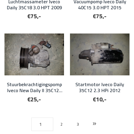
Luchtmassameter Iveco
Vacuumpomp Iveco Daily
Daily 35C18 3.0 HPT 2009
40C15 3.0 HPT 2015
€75,-
€75,-
Stuurbekrachtigingspomp
Startmotor Iveco Daily
Iveco New Daily II 35C12V
35C12 2.3 HPi 2012
2005
€25,-
€10,-
2
3