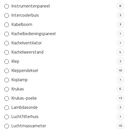
Instrumentenpaneel
8
Intercoolerbuis
3
Kabelboom
3
Kachelbedieningspaneel
1
Kachelventilator
1
Kachelweerstand
4
Klep
2
Kleppendeksel
10
Koplamp
1
Krukas
6
Krukas-poelie
13
Lambdasonde
2
Luchtfilterhuis
1
Luchtmassameter
10