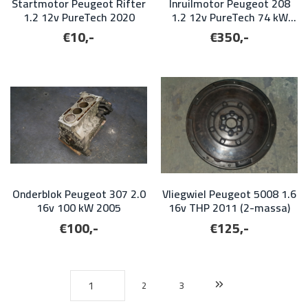
Startmotor Peugeot Rifter
Inruilmotor Peugeot 208
1.2 12v PureTech 2020
1.2 12v PureTech 74 kW
2021 (alleen voor
€10,-
€350,-
onderdelen!)
Onderblok Peugeot 307 2.0
Vliegwiel Peugeot 5008 1.6
16v 100 kW 2005
16v THP 2011 (2-massa)
€100,-
€125,-
2
3