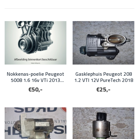
Nokkenas-poelie Peugeot
Gasklephuis Peugeot 208
5008 1.6 16v VTi 2013
1.2 VTI 12V PureTech 2018
inlaat
€50,-
€25,-