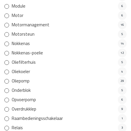
Module
6
Motor
6
Motormanagement
16
Motorsteun
5
Nokkenas
14
Nokkenas-poelie
12
Oliefilterhuis
5
Oliekoeler
4
Oliepomp
29
Onderblok
5
Opvoerpomp
6
Overdrukklep
9
Raambedieningsschakelaar
1
Relais
3