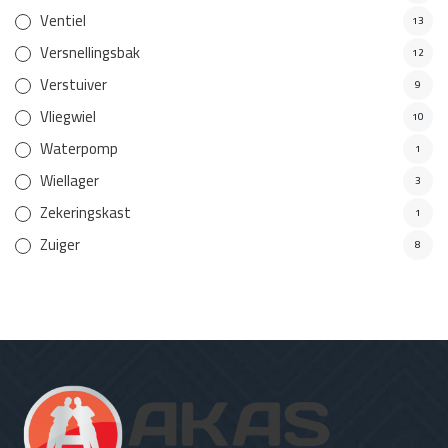
Ventiel
13
Versnellingsbak
12
Verstuiver
9
Vliegwiel
10
Waterpomp
1
Wiellager
3
Zekeringskast
1
Zuiger
8