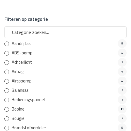
Filteren op categorie
Aandrijfas
8
ABS-pomp
4
Achterlicht
3
Airbag
4
Aircopomp
4
Balansas
2
Bedieningspaneel
1
Bobine
11
Bougie
1
Brandstofverdeler
5