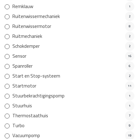
Remklauw
1
Ruitenwissermechaniek
2
Ruitenwissermotor
8
Ruitmechaniek
2
Schokdemper
2
Sensor
16
Spanroller
6
Start en Stop-systeem
2
Startmotor
11
Stuurbekrachtigingspomp
1
Stuurhuis
1
Thermostaathuis
7
Turbo
9
Vacuumpomp
19