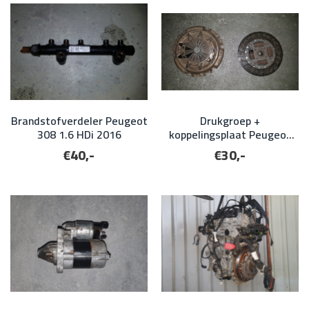
Brandstofverdeler Peugeot
Drukgroep +
308 1.6 HDi 2016
koppelingsplaat Peugeot
406 2.0 16v 2000
€40,-
€30,-