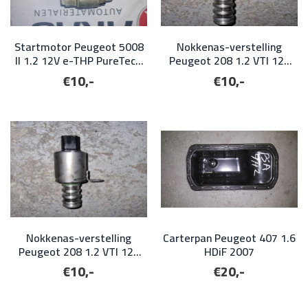
Startmotor Peugeot 5008
Nokkenas-verstelling
II 1.2 12V e-THP PureTech
Peugeot 208 1.2 VTI 12V
2018
PureTech 2016
€10,-
€10,-
Nokkenas-verstelling
Carterpan Peugeot 407 1.6
Peugeot 208 1.2 VTI 12V
HDiF 2007
PureTech 2016
€10,-
€20,-