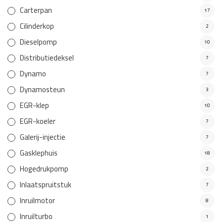
Carterpan
17
Cilinderkop
2
Dieselpomp
10
Distributiedeksel
7
Dynamo
7
Dynamosteun
3
EGR-klep
10
EGR-koeler
7
Galerij-injectie
7
Gasklephuis
18
Hogedrukpomp
2
Inlaatspruitstuk
7
Inruilmotor
8
Inruilturbo
1