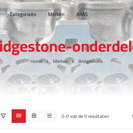
Categorieën
Merken
AKAS
idgestone-onderde
Home
Merken
Bridgestone
0-0 van de 0 resultaten