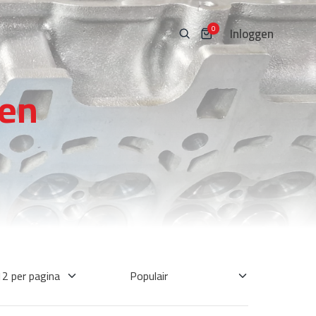
Inloggen
0
len