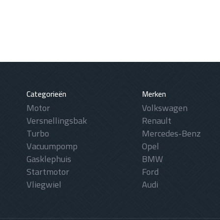
Categorieën
Merken
Motor
Volkswagen
Versnellingsbak
Renault
Turbo
Mercedes-Benz
Vacuumpomp
Opel
Gasklephuis
BMW
Startmotor
Ford
Vliegwiel
Audi