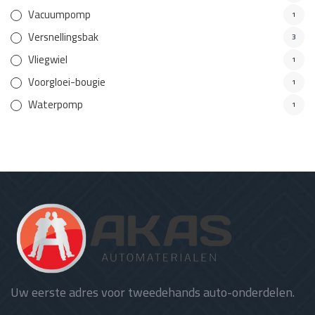
Vacuumpomp
1
Versnellingsbak
3
Vliegwiel
1
Voorgloei-bougie
1
Waterpomp
1
Uw eerste adres voor tweedehands auto-onderdelen.