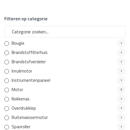
Filteren op categorie
Bougie
1
Brandstoffilterhuis
1
Brandstofverdeler
1
Inruilmotor
1
Instrumentenpaneel
1
Motor
3
Nokkenas
1
Overdrukklep
1
Ruitenwissermotor
1
Spanroller
1