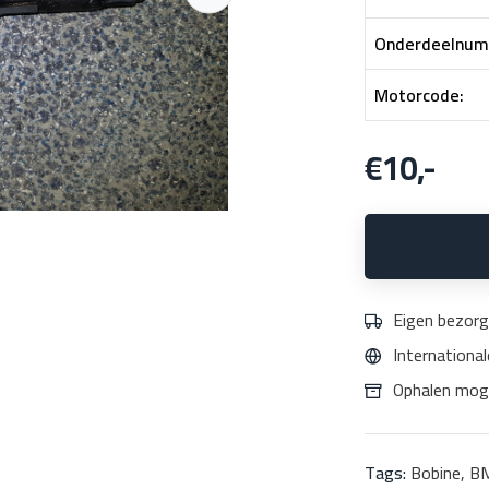
Onderdeelnum
Motorcode:
€10,-
Eigen bezorg
Internationa
Ophalen moge
Tags:
Bobine
,
B