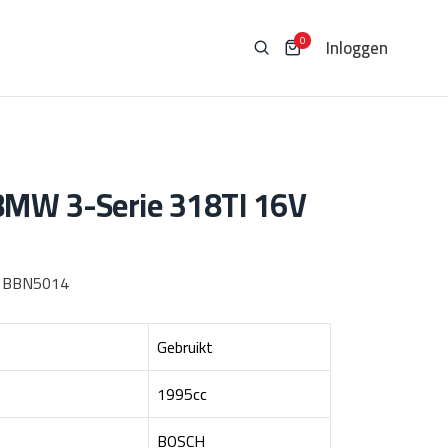
Inloggen
0
BMW 3-Serie 318TI 16V
:
BBN5014
Gebruikt
1995cc
BOSCH